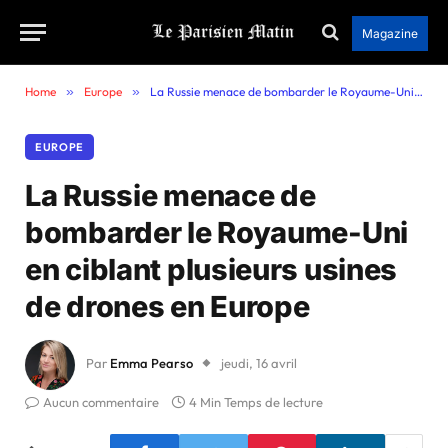
Magazine
Home
»
Europe
»
La Russie menace de bombarder le Royaume-Uni en ciblant plusieurs usines de drones en Europe
EUROPE
La Russie menace de
bombarder le Royaume-Uni
en ciblant plusieurs usines
de drones en Europe
Par
Emma Pearso
jeudi, 16 avril
Aucun commentaire
4 Min Temps de lecture