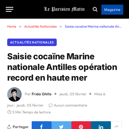
Magazine
Home
»
Actualités Nationales
»
Saisie cocaïne Marine nationale Antilles opération record en haute mer
ACTUALITÉS NATIONALES
Saisie cocaïne Marine
nationale Antilles opération
record en haute mer
Par
Frida Ghitis
jeudi, 05 février
Mise à
jour:
jeudi, 05 février
Aucun commentaire
5 Min Temps de lecture
Partager