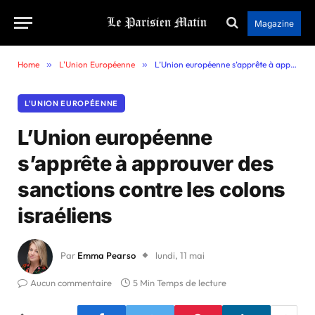
Magazine
Home
»
L'Union Européenne
»
L’Union européenne s’apprête à approuver des sanctions contre les colons israéliens
L'UNION EUROPÉENNE
L’Union européenne
s’apprête à approuver des
sanctions contre les colons
israéliens
Par
Emma Pearso
lundi, 11 mai
Aucun commentaire
5 Min Temps de lecture