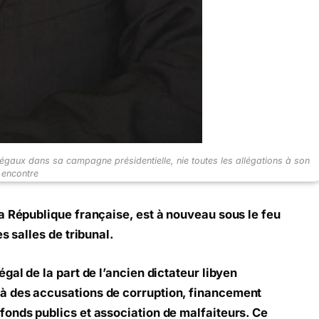
légaux dans sa campagne présidentielle, nie toutes les allégations à son
encontre
a République française, est à nouveau sous le feu
s salles de tribunal.
gal de la part de l’ancien dictateur libyen
à des accusations de corruption, financement
onds publics et association de malfaiteurs. Ce