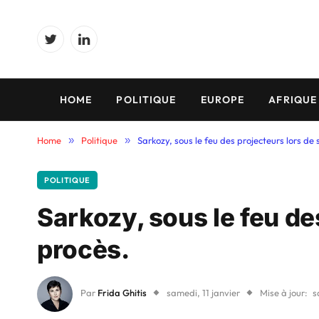
Twitter
LinkedIn
HOME
POLITIQUE
EUROPE
AFRIQUE
Home
»
Politique
»
Sarkozy, sous le feu des projecteurs lors de 
POLITIQUE
Sarkozy, sous le feu de
procès.
Par
Frida Ghitis
samedi, 11 janvier
Mise à jour:
s