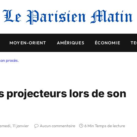
MOYEN-ORIENT
AMÉRIQUES
ÉCONOMIE
TE
son procès.
s projecteurs lors de son
amedi, 11 janvier
Aucun commentaire
6 Min Temps de lecture