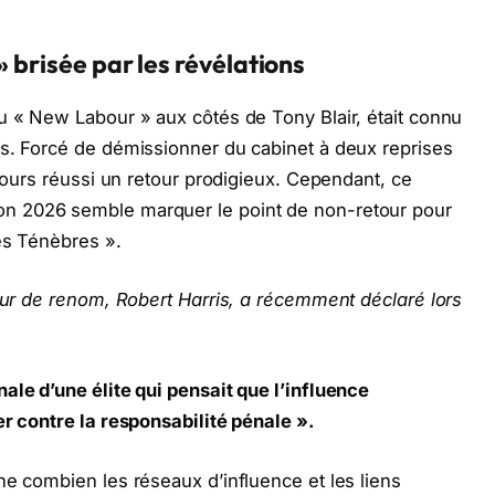
» brisée par les révélations
u « New Labour » aux côtés de Tony Blair, était connu
es. Forcé de démissionner du cabinet à deux reprises
ujours réussi un retour prodigieux. Cependant, ce
on 2026 semble marquer le point de non-retour pour
es Ténèbres ».
teur de renom, Robert Harris, a récemment déclaré lors
ale d’une élite qui pensait que l’influence
er contre la responsabilité pénale ».
ne combien les réseaux d’influence et les liens