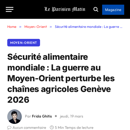
Magazine
Home
»
Moyen-Orient
»
Sécurité alimentaire mondiale : La guerre au Moyen-Orient perturbe les chaînes agricoles Genève 2026
MOYEN-ORIENT
Sécurité alimentaire
mondiale : La guerre au
Moyen-Orient perturbe les
chaînes agricoles Genève
2026
Par
Frida Ghitis
jeudi, 19 mars
Aucun commentaire
5 Min Temps de lecture