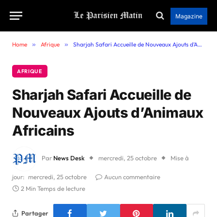
Magazine
Home
»
Afrique
»
Sharjah Safari Accueille de Nouveaux Ajouts d’Animaux Africains
AFRIQUE
Sharjah Safari Accueille de
Nouveaux Ajouts d’Animaux
Africains
Par
News Desk
mercredi, 25 octobre
Mise à
jour:
mercredi, 25 octobre
Aucun commentaire
2 Min Temps de lecture
Partager