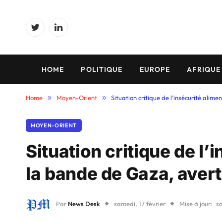
Twitter
LinkedIn
HOME
POLITIQUE
EUROPE
AFRIQUE
Home
»
Moyen-Orient
»
Situation critique de l’insécurité alim
MOYEN-ORIENT
Situation critique de l’
la bande de Gaza, avert
Par
News Desk
samedi, 17 février
Mise à jour:
sa