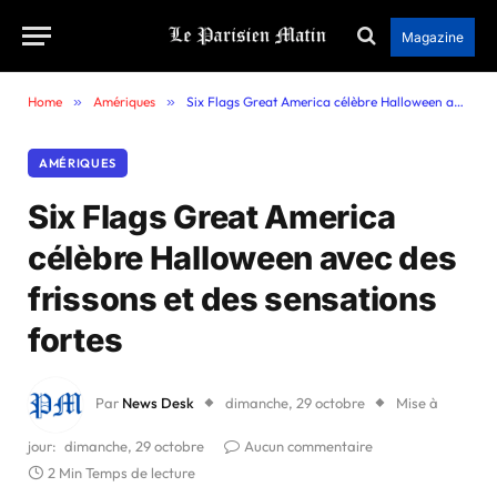
Magazine
Home
»
Amériques
»
Six Flags Great America célèbre Halloween avec des frissons et des sensations fortes
AMÉRIQUES
Six Flags Great America
célèbre Halloween avec des
frissons et des sensations
fortes
Par
News Desk
dimanche, 29 octobre
Mise à
jour:
dimanche, 29 octobre
Aucun commentaire
2 Min Temps de lecture