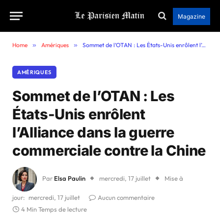
Magazine
Home
»
Amériques
»
Sommet de l’OTAN : Les États-Unis enrôlent l’Alliance dans la guerre commerciale contre la Chine
AMÉRIQUES
Sommet de l’OTAN : Les
États-Unis enrôlent
l’Alliance dans la guerre
commerciale contre la Chine
Par
Elsa Paulin
mercredi, 17 juillet
Mise à
jour:
mercredi, 17 juillet
Aucun commentaire
4 Min Temps de lecture