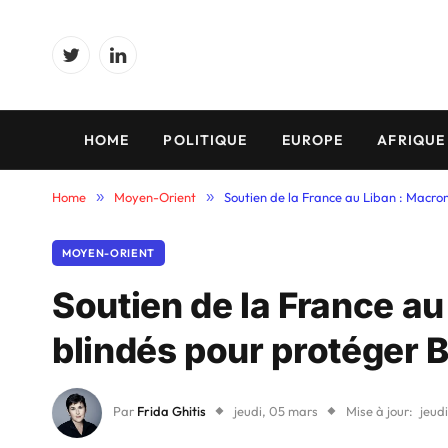
Twitter
LinkedIn
HOME
POLITIQUE
EUROPE
AFRIQUE
Home
»
Moyen-Orient
»
Soutien de la France au Liban : Macro
MOYEN-ORIENT
Soutien de la France au
blindés pour protéger 
Par
Frida Ghitis
jeudi, 05 mars
Mise à jour:
jeud