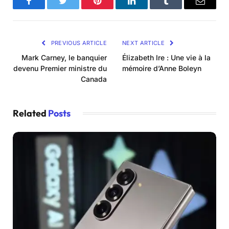
Facebook
Twitter
Pinterest
LinkedIn
Tumblr
Email
PREVIOUS ARTICLE
NEXT ARTICLE
Mark Carney, le banquier
Élizabeth Ire : Une vie à la
devenu Premier ministre du
mémoire d’Anne Boleyn
Canada
Related
Posts