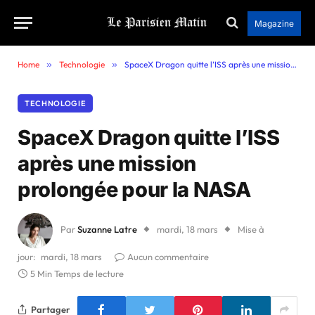
Magazine
Home
»
Technologie
»
SpaceX Dragon quitte l’ISS après une mission prolongée pour la NASA
TECHNOLOGIE
SpaceX Dragon quitte l’ISS
après une mission
prolongée pour la NASA
Par
Suzanne Latre
mardi, 18 mars
Mise à
jour:
mardi, 18 mars
Aucun commentaire
5 Min Temps de lecture
Partager