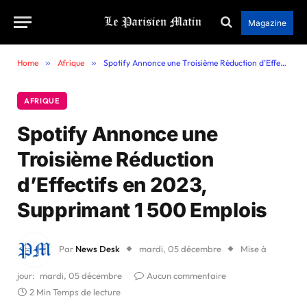
Magazine
Home
»
Afrique
»
Spotify Annonce une Troisième Réduction d’Effectifs en 2023, Supprimant 1 500 Emplois
AFRIQUE
Spotify Annonce une
Troisième Réduction
d’Effectifs en 2023,
Supprimant 1 500 Emplois
Par
News Desk
mardi, 05 décembre
Mise à
jour:
mardi, 05 décembre
Aucun commentaire
2 Min Temps de lecture