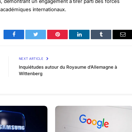
, démontrant un engagement à tirer parti des forces
s académiques internationaux.
Facebook
Twitter
Pinterest
LinkedIn
Tumblr
Ema
NEXT ARTICLE
Inquiétudes autour du Royaume d’Allemagne à
Wittenberg