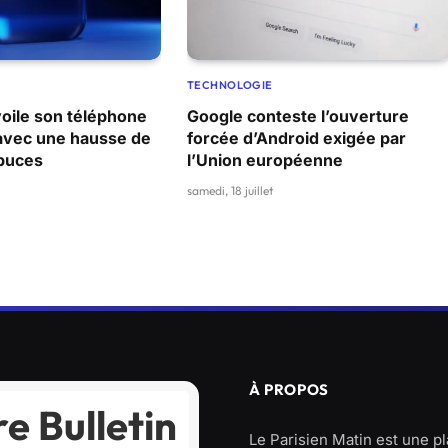
TECHNOLOGIE
ile son téléphone
Google conteste l’ouverture
 avec une hausse de
forcée d’Android exigée par
 puces
l’Union européenne
samedi, 18 juillet
À PROPOS
e Bulletin
Le Parisien Matin est une p