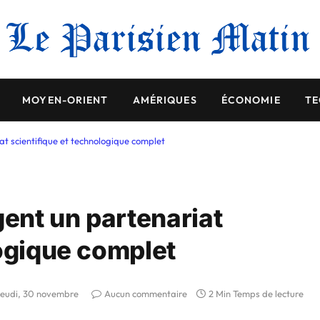
MOYEN-ORIENT
AMÉRIQUES
ÉCONOMIE
TE
at scientifique et technologique complet
gent un partenariat
logique complet
jeudi, 30 novembre
Aucun commentaire
2 Min Temps de lecture