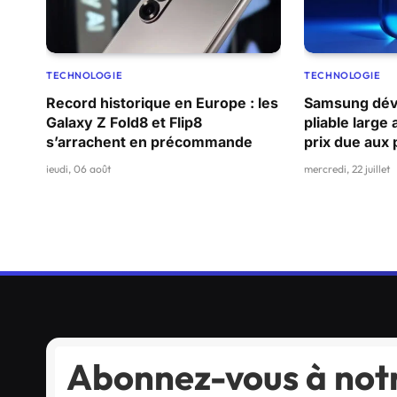
TECHNOLOGIE
TECHNOLOGIE
Record historique en Europe : les
Samsung dévo
Galaxy Z Fold8 et Flip8
pliable large
s’arrachent en précommande
prix due aux
jeudi, 06 août
mercredi, 22 juillet
Abonnez-vous à notr