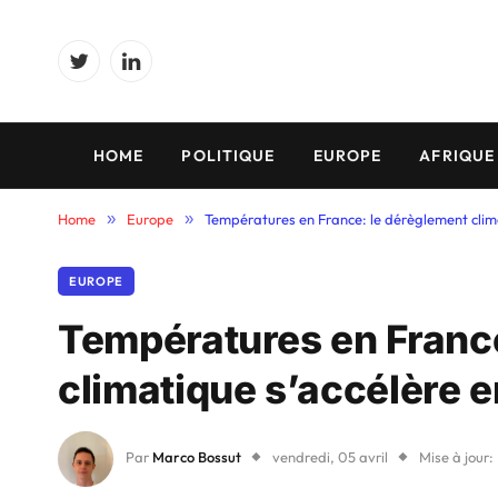
Twitter
LinkedIn
HOME
POLITIQUE
EUROPE
AFRIQUE
Home
»
Europe
»
Températures en France: le dérèglement clim
EUROPE
Températures en France
climatique s’accélère 
Par
Marco Bossut
vendredi, 05 avril
Mise à jour: