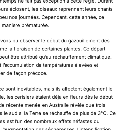
intemps ne fait pas exception à cette règle. Durant
fleurs éclosent, les oiseaux reprennent leurs chants
à peu nos journées. Cependant, cette année, ce
e manière prématurée.
 avons pu observer le début du gazouillement des
ême la floraison de certaines plantes. Ce départ
peut être attribué qu’au réchauffement climatique.
t l’accumulation de températures élevées et
ller de façon précoce.
sont inévitables, mais ils affectent également le
 les cerisiers étaient déjà en fleurs dès le début
e récente menée en Australie révèle que trois
 le sud si la Terre se réchauffe de plus de 3°C. Ce
es est l’un des nombreux effets néfastes du
l’augmentation des sécheresses, l’intensification