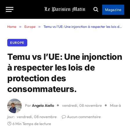
Magazine
Home
»
Europe
»
Temu vs l’UE: Une injonction à respecter les lois de protection des consommateurs.
EUROPE
Temu vs l’UE: Une injonction
à respecter les lois de
protection des
consommateurs.
Par
Angela Aiello
vendredi, 08 novembre
Mise à
jour:
vendredi, 08 novembre
Aucun commentaire
6 Min Temps de lecture