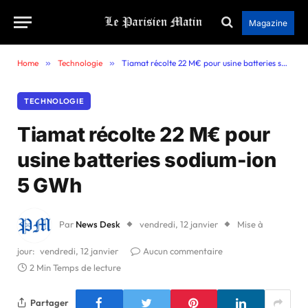
Magazine
Home
»
Technologie
»
Tiamat récolte 22 M€ pour usine batteries sodium-ion 5 GWh
TECHNOLOGIE
Tiamat récolte 22 M€ pour
usine batteries sodium-ion
5 GWh
Par
News Desk
vendredi, 12 janvier
Mise à
jour:
vendredi, 12 janvier
Aucun commentaire
2 Min Temps de lecture
Partager