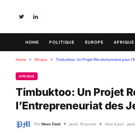
Twitter
LinkedIn
HOME
POLITIQUE
EUROPE
AFRIQUE
Home
»
Afrique
»
Timbuktoo: Un Projet Révolutionnaire pour l’
AFRIQUE
Timbuktoo: Un Projet R
l’Entrepreneuriat des 
Par
News Desk
jeudi, 18 janvier
Mise à jour:
jeud