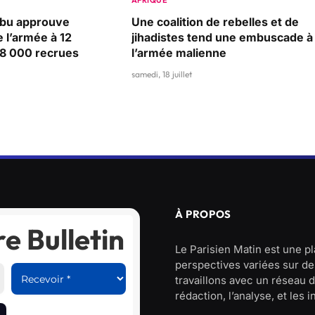
AFRIQUE
nubu approuve
Une coalition de rebelles et de
e l’armée à 12
jihadistes tend une embuscade à
28 000 recrues
l’armée malienne
samedi, 18 juillet
À PROPOS
e Bulletin
Le Parisien Matin est une p
perspectives variées sur des
travaillons avec un réseau d
rédaction, l’analyse, et les 