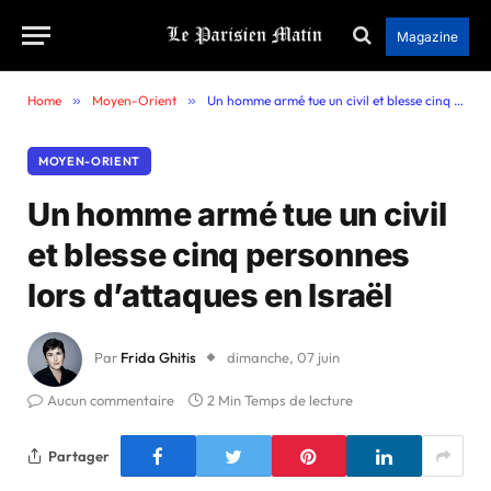
Magazine
Home
»
Moyen-Orient
»
Un homme armé tue un civil et blesse cinq personnes lors d’attaques en Israël
MOYEN-ORIENT
Un homme armé tue un civil
et blesse cinq personnes
lors d’attaques en Israël
Par
Frida Ghitis
dimanche, 07 juin
Aucun commentaire
2 Min Temps de lecture
Partager