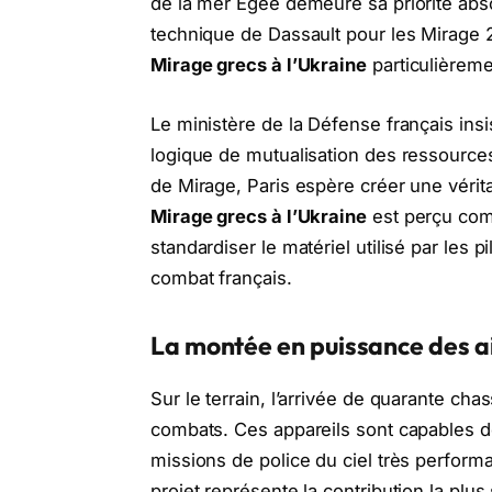
de la mer Égée demeure sa priorité abso
technique de Dassault pour les Mirage 
Mirage grecs à l’Ukraine
particulièreme
Le ministère de la Défense français insis
logique de mutualisation des ressourc
de Mirage, Paris espère créer une vérit
Mirage grecs à l’Ukraine
est perçu comm
standardiser le matériel utilisé par les 
combat français.
La montée en puissance des a
Sur le terrain, l’arrivée de quarante c
combats. Ces appareils sont capables d
missions de police du ciel très performan
projet représente la contribution la plus