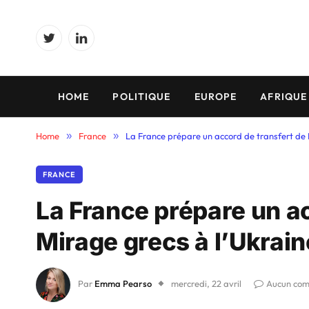
Twitter
LinkedIn
HOME
POLITIQUE
EUROPE
AFRIQUE
Home
»
France
»
La France prépare un accord de transfert de M
FRANCE
La France prépare un ac
Mirage grecs à l’Ukrain
Par
Emma Pearso
mercredi, 22 avril
Aucun com