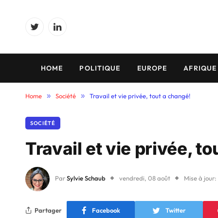
Twitter
LinkedIn
HOME
POLITIQUE
EUROPE
AFRIQUE
Home
»
Société
»
Travail et vie privée, tout a changé!
SOCIÉTÉ
Travail et vie privée, t
Par
Sylvie Schaub
vendredi, 08 août
Mise à jour:
Partager
Facebook
Twitter