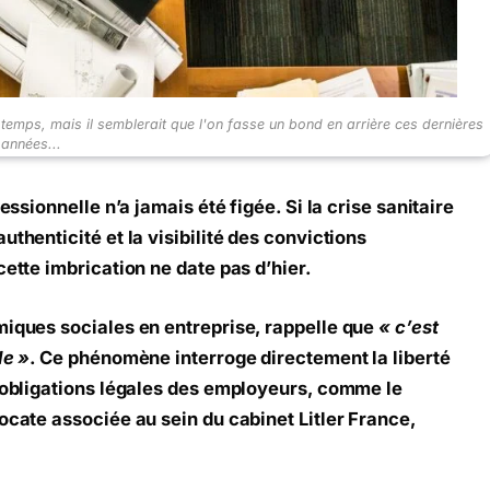
e temps, mais il semblerait que l'on fasse un bond en arrière ces dernières
années...
essionnelle n’a jamais été figée. Si la crise sanitaire
uthenticité et la visibilité des convictions
cette imbrication ne date pas d’hier.
miques sociales en entreprise, rappelle que
« c’est
le »
. Ce phénomène interroge directement la liberté
s obligations légales des employeurs, comme le
ocate associée au sein du cabinet Litler France,