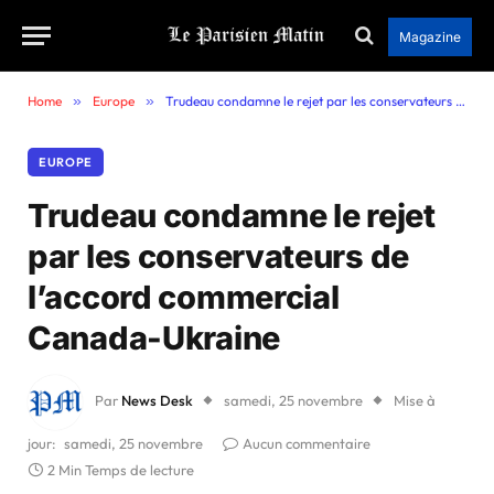
Magazine
Home
»
Europe
»
Trudeau condamne le rejet par les conservateurs de l’accord commercial Canada-Ukraine
EUROPE
Trudeau condamne le rejet
par les conservateurs de
l’accord commercial
Canada-Ukraine
Par
News Desk
samedi, 25 novembre
Mise à
jour:
samedi, 25 novembre
Aucun commentaire
2 Min Temps de lecture