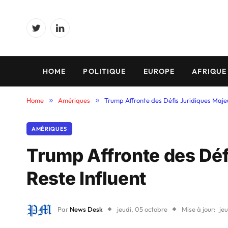
Twitter
LinkedIn
HOME
POLITIQUE
EUROPE
AFRIQUE
Home
»
Amériques
»
Trump Affronte des Défis Juridiques Majeu
AMÉRIQUES
Trump Affronte des Déf
Reste Influent
Par
News Desk
jeudi, 05 octobre
Mise à jour:
je