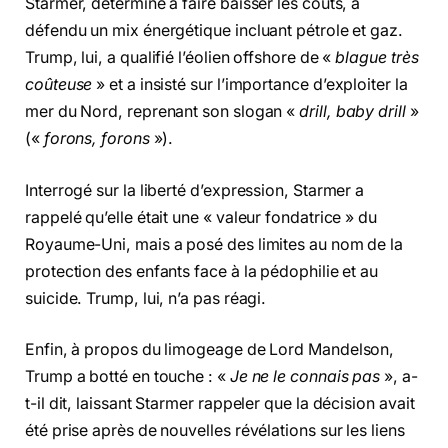
Starmer, déterminé à faire baisser les coûts, a
défendu un mix énergétique incluant pétrole et gaz.
Trump, lui, a qualifié l’éolien offshore de «
blague très
coûteuse
» et a insisté sur l’importance d’exploiter la
mer du Nord, reprenant son slogan «
drill, baby drill
»
(«
forons, forons
»).
Interrogé sur la liberté d’expression, Starmer a
rappelé qu’elle était une « valeur fondatrice » du
Royaume-Uni, mais a posé des limites au nom de la
protection des enfants face à la pédophilie et au
suicide. Trump, lui, n’a pas réagi.
Enfin, à propos du limogeage de Lord Mandelson,
Trump a botté en touche : «
Je ne le connais pas
», a-
t-il dit, laissant Starmer rappeler que la décision avait
été prise après de nouvelles révélations sur les liens