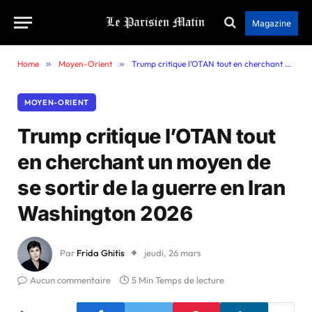
Magazine
Home
»
Moyen-Orient
»
Trump critique l’OTAN tout en cherchant un moyen de se sortir de la guerre en Iran Washington 2026
MOYEN-ORIENT
Trump critique l’OTAN tout
en cherchant un moyen de
se sortir de la guerre en Iran
Washington 2026
Par
Frida Ghitis
jeudi, 26 mars
Aucun commentaire
5 Min Temps de lecture