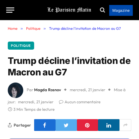
Magazine
Home
»
Politique
»
Trump décline l’invitation de Macron au G7
POLITIQUE
Trump décline l’invitation de
Macron au G7
Par
Magda Rosnov
mercredi, 21 janvier
Mise à
jour:
mercredi, 21 janvier
Aucun commentaire
3 Min Temps de lecture
Partager