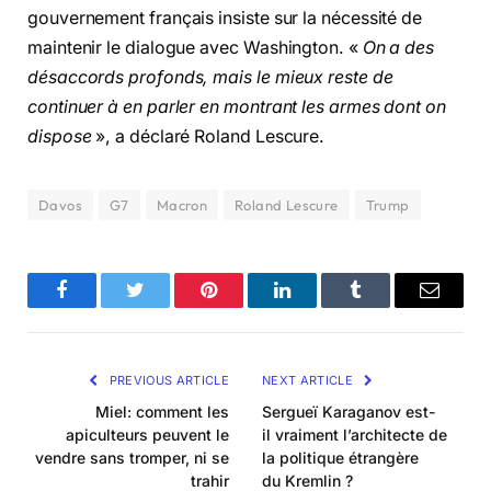
gouvernement français insiste sur la nécessité de
maintenir le dialogue avec Washington. «
On a des
désaccords profonds, mais le mieux reste de
continuer à en parler en montrant les armes dont on
dispose
», a déclaré Roland Lescure.
Davos
G7
Macron
Roland Lescure
Trump
Facebook
Twitter
Pinterest
LinkedIn
Tumblr
Email
PREVIOUS ARTICLE
NEXT ARTICLE
Miel: comment les
Sergueï Karaganov est-
apiculteurs peuvent le
il vraiment l’architecte de
vendre sans tromper, ni se
la politique étrangère
trahir
du Kremlin ?