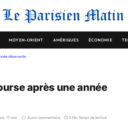
MOYEN-ORIENT
AMÉRIQUES
ÉCONOMIE
TE
année décevante
Bourse après une année
di, 17 mai
Aucun commentaire
5 Min Temps de lecture