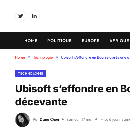
Twitter
LinkedIn
HOME
POLITIQUE
EUROPE
AFRIQUE
Home
»
Technologie
»
Ubisoft s’effondre en Bourse après une 
TECHNOLOGIE
Ubisoft s’effondre en 
décevante
Par
Dana Chen
samedi, 17 mai
Mise à jour:
same