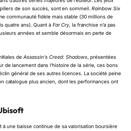
s d’autres séries majeures de l’éditeur. Les jeux
s piliers de son succès, sont en sommeil.
Rainbow Six
r une communauté fidèle mais stable (30 millions de
uis quatre ans). Quant à
Far Cry
, la franchise n’a pas
lusieurs années et semble désormais en perte de
nitiales de
Assassin’s Creed: Shadows
, présentées
 de lancement dans l’histoire de la série, ces bons
éclin général de ses autres licences. La société peine
n catalogue plus ancien, dont les performances ont
Ubisoft
 à une baisse continue de sa valorisation boursière