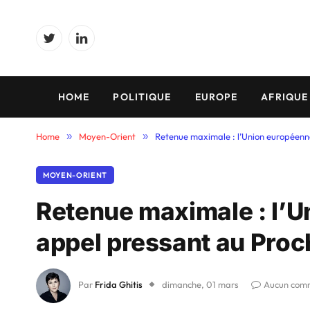
Twitter
LinkedIn
HOME
POLITIQUE
EUROPE
AFRIQUE
Home
»
Moyen-Orient
»
Retenue maximale : l’Union européenn
MOYEN-ORIENT
Retenue maximale : l’U
appel pressant au Proc
Par
Frida Ghitis
dimanche, 01 mars
Aucun com