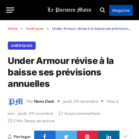
Magazine
Home
»
Amériques
»
Under Armour révise à la baisse ses prévisions annuelles
AMÉRIQUES
Under Armour révise à la
baisse ses prévisions
annuelles
Par
News Desk
jeudi, 09 novembre
Mise à
jour:
jeudi, 09 novembre
Aucun commentaire
2 Min Temps de lecture
Partager