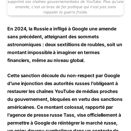
supprimé ses chaînes gouvernementales de YouTube. Plus qu'une
amende, c'est un bras de fer politique qui n'est pas sans
rappeler la guerre froide.
En 2024, la Russie a infligé à Google une amende
sans précédent, atteignant des sommets
astronomiques : deux sextillions de roubles, soit un
montant impossible à imaginer en termes
financiers, même au niveau global.
Cette sanction découle du non-respect par Google
d’une injonction des autorités russes l’obligeant à
restaurer les chaînes YouTube de médias proches
du gouvernement, bloquées en vertu des sanctions
américaines. Ce montant colossal, rapporté par
l’agence de presse russe Tass, vise officiellement à
permettre à Google de réintégrer le marché russe,
un enjeu devenu symbolique dans un contexte de