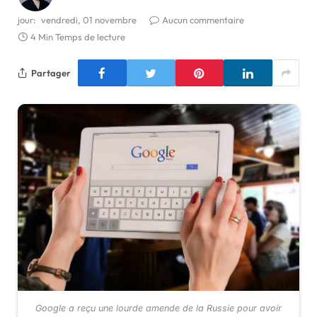
jour:
vendredi, 01 novembre
Aucun commentaire
4 Min Temps de lecture
Partager
Google a reçu une lourde amende de la Russie pour avoir