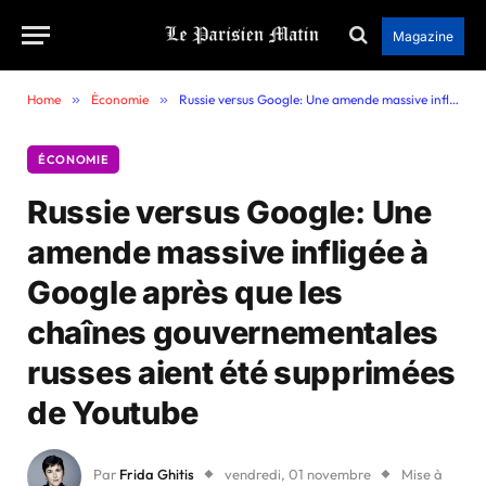
Magazine
Home
»
Économie
»
Russie versus Google: Une amende massive infligée à Google après que les chaînes gouvernementales russes aient été supprimées de Youtube
ÉCONOMIE
Russie versus Google: Une
amende massive infligée à
Google après que les
chaînes gouvernementales
russes aient été supprimées
de Youtube
Par
Frida Ghitis
vendredi, 01 novembre
Mise à