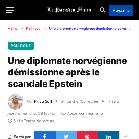
Magazine
Home
»
Politique
»
Une diplomate norvégienne démissionne après le scandale Epstein
POLITIQUE
Une diplomate norvégienne
démissionne après le
scandale Epstein
Par
Priya Saif
dimanche, 08 février
Mise à
jour:
dimanche, 08 février
Aucun commentaire
5 Min Temps de lecture
Partager