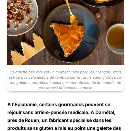
La galette des rois est un moment culte pour les Français, mais
est-ce que cela justifie de rembourser la farine sans gluten pour
les galettes adaptées à ceux qui sont atteints de la maladie de
coeliaque? ©Blandine Joannic
À l’Épiphanie, certains gourmands peuvent se
réjouir sans arrière-pensée médicale. À Darnétal,
près de Rouen, un fabricant spécialisé dans les
produits sans gluten a mis au point une galette des