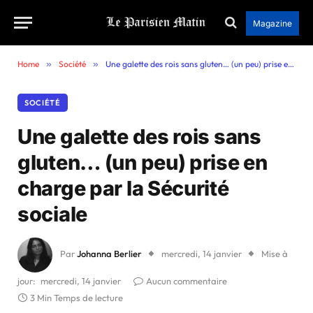
Magazine
Home
»
Société
»
Une galette des rois sans gluten… (un peu) prise en charge par la Sécurité sociale
SOCIÉTÉ
Une galette des rois sans
gluten… (un peu) prise en
charge par la Sécurité
sociale
Par
Johanna Berlier
mercredi, 14 janvier
Mise à
jour:
mercredi, 14 janvier
Aucun commentaire
3 Min Temps de lecture