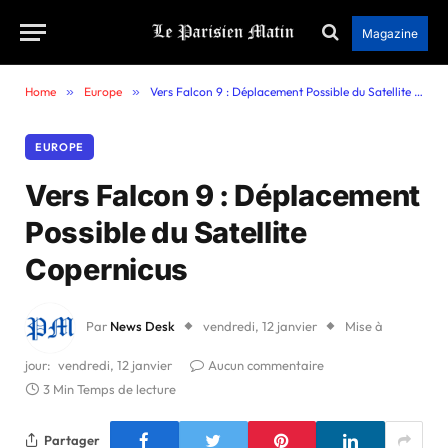
Magazine
Home
»
Europe
»
Vers Falcon 9 : Déplacement Possible du Satellite Copernicus
EUROPE
Vers Falcon 9 : Déplacement
Possible du Satellite
Copernicus
Par
News Desk
vendredi, 12 janvier
Mise à
jour:
vendredi, 12 janvier
Aucun commentaire
3 Min Temps de lecture
Partager