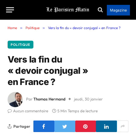
Magazine
Home
»
Politique
»
Vers la fin du « devoir conjugal » en France ?
POLITIQUE
Vers la fin du
« devoir conjugal »
en France ?
Par
Thomas Hermand
jeudi, 30 janvier
Aucun commentaire
5 Min Temps de lecture
Partager