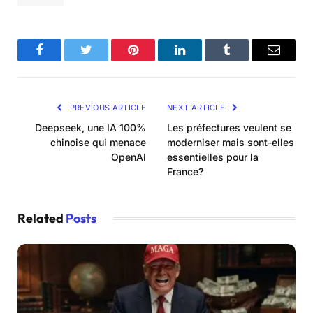
Facebook
Twitter
Pinterest
LinkedIn
Tumblr
Email
PREVIOUS ARTICLE
NEXT ARTICLE
Deepseek, une IA 100%
Les préfectures veulent se
chinoise qui menace
moderniser mais sont-elles
OpenAI
essentielles pour la
France?
Related
Posts