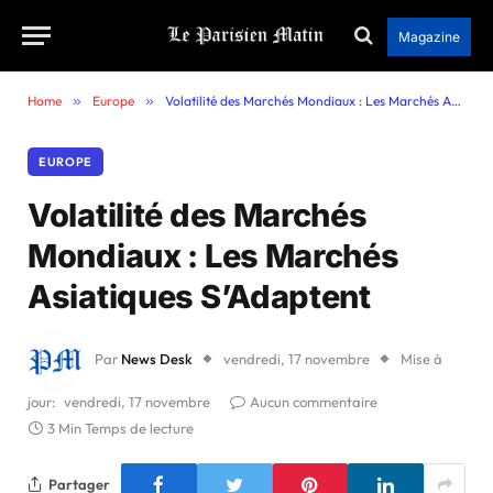
Magazine
Home
»
Europe
»
Volatilité des Marchés Mondiaux : Les Marchés Asiatiques S’Adaptent
EUROPE
Volatilité des Marchés
Mondiaux : Les Marchés
Asiatiques S’Adaptent
Par
News Desk
vendredi, 17 novembre
Mise à
jour:
vendredi, 17 novembre
Aucun commentaire
3 Min Temps de lecture
Partager