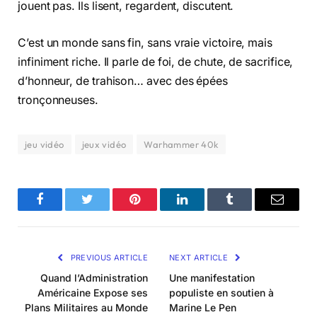
jouent pas. Ils lisent, regardent, discutent.
C’est un monde sans fin, sans vraie victoire, mais
infiniment riche. Il parle de foi, de chute, de sacrifice,
d’honneur, de trahison… avec des épées
tronçonneuses.
jeu vidéo
jeux vidéo
Warhammer 40k
Facebook
Twitter
Pinterest
LinkedIn
Tumblr
Email
PREVIOUS ARTICLE
NEXT ARTICLE
Quand l’Administration
Une manifestation
Américaine Expose ses
populiste en soutien à
Plans Militaires au Monde
Marine Le Pen