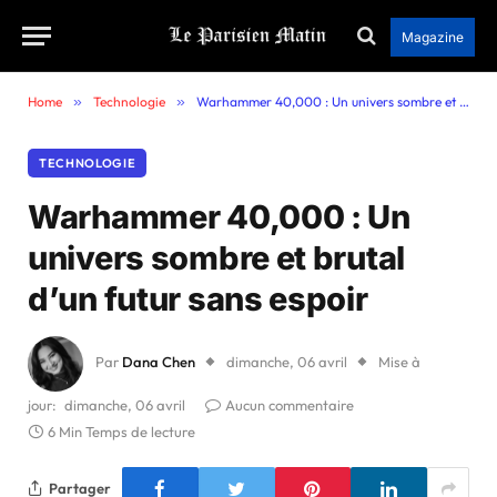
Magazine
Home
»
Technologie
»
Warhammer 40,000 : Un univers sombre et brutal d’un futur sans espoir
TECHNOLOGIE
Warhammer 40,000 : Un
univers sombre et brutal
d’un futur sans espoir
Par
Dana Chen
dimanche, 06 avril
Mise à
jour:
dimanche, 06 avril
Aucun commentaire
6 Min Temps de lecture
Partager