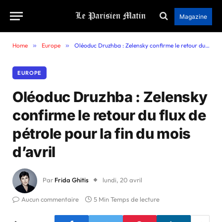
Magazine
Home
»
Europe
»
Oléoduc Druzhba : Zelensky confirme le retour du flux de pétrole pour la fin du mois d’avril
EUROPE
Oléoduc Druzhba : Zelensky
confirme le retour du flux de
pétrole pour la fin du mois
d’avril
Par
Frida Ghitis
lundi, 20 avril
Aucun commentaire
5 Min Temps de lecture