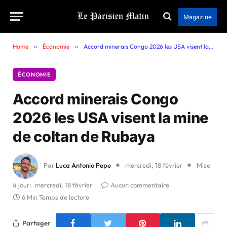
Magazine
Home
»
Économie
»
Accord minerais Congo 2026 les USA visent la mine de coltan de Rubaya
ÉCONOMIE
Accord minerais Congo
2026 les USA visent la mine
de coltan de Rubaya
Par
Luca Antonio Pepe
mercredi, 18 février
Mise
à jour:
mercredi, 18 février
Aucun commentaire
6 Min Temps de lecture
Partager