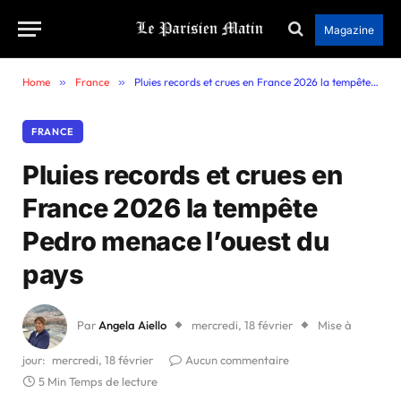
Magazine
Home
»
France
»
Pluies records et crues en France 2026 la tempête Pedro menace l’ouest du pays
FRANCE
Pluies records et crues en
France 2026 la tempête
Pedro menace l’ouest du
pays
Par
Angela Aiello
mercredi, 18 février
Mise à
jour:
mercredi, 18 février
Aucun commentaire
5 Min Temps de lecture