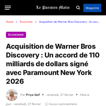
Magazine
Home
»
Économie
»
Acquisition de Warner Bros Discovery : Un accord de 110 milliards de dollars signé avec Paramount New York 2026
ÉCONOMIE
Acquisition de Warner Bros
Discovery : Un accord de 110
milliards de dollars signé
avec Paramount New York
2026
Par
Priya Saif
vendredi, 27 février
Mise à
jour:
vendredi, 27 février
Aucun commentaire