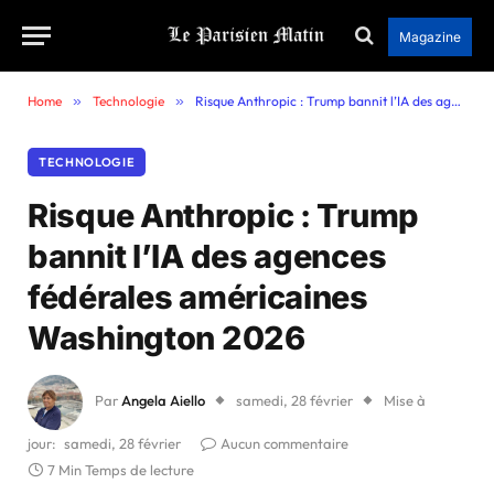
Magazine
Home
»
Technologie
»
Risque Anthropic : Trump bannit l’IA des agences fédérales américaines Washington 2026
TECHNOLOGIE
Risque Anthropic : Trump
bannit l’IA des agences
fédérales américaines
Washington 2026
Par
Angela Aiello
samedi, 28 février
Mise à
jour:
samedi, 28 février
Aucun commentaire
7 Min Temps de lecture