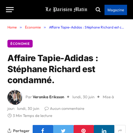
Magazine
Home
»
Économie
»
Affaire Tapie-Adidas : Stéphane Richard est condamné.
ÉCONOMIE
Affaire Tapie-Adidas :
Stéphane Richard est
condamné.
Par
Veronika Eriksson
lundi, 30 juin
Mise à
jour:
lundi, 30 juin
Aucun commentaire
3 Min Temps de lecture
Partager