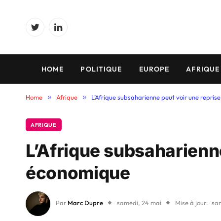
Twitter
LinkedIn
HOME
POLITIQUE
EUROPE
AFRIQUE
Home
»
Afrique
»
L’Afrique subsaharienne peut voir une repri
AFRIQUE
L’Afrique subsaharienne
économique
Par
Marc Dupre
samedi, 24 mai
Mise à jour:
sa