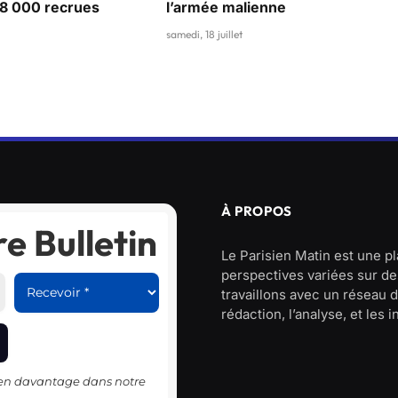
28 000 recrues
l’armée malienne
samedi, 18 juillet
À PROPOS
e Bulletin
Le Parisien Matin est une p
perspectives variées sur des
travaillons avec un réseau d
rédaction, l’analyse, et les 
-en davantage dans notre