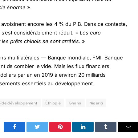
cle énorme
».
ux avoisinent encore les 4 % du PIB. Dans ce contexte,
 s’est considérablement réduit. «
Les euro-
 les prêts chinois se sont arrêtés.
»
utions multilatérales — Banque mondiale, FMI, Banque
t de combler le vide. Mais les flux financiers
dollars par an en 2019 à environ 20 milliards
tissements essentiels au développement.
e de développement
Éthiopie
Ghana
Nigeria
Facebook
Twitter
Pinterest
LinkedIn
Tumblr
Ema