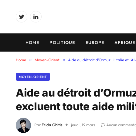
Twitter
LinkedIn
HOME
POLITIQUE
EUROPE
AFRIQUE
Home
»
Moyen-Orient
»
Aide au détroit d’Ormuz : l’Italie et l
MOYEN-ORIENT
Aide au détroit d’Ormuz 
excluent toute aide mil
Par
Frida Ghitis
jeudi, 19 mars
Aucun commenta