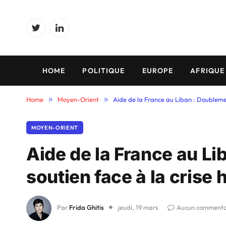
Twitter
LinkedIn
HOME
POLITIQUE
EUROPE
AFRIQUE
Home
»
Moyen-Orient
»
Aide de la France au Liban : Doubleme
MOYEN-ORIENT
Aide de la France au L
soutien face à la crise
Par
Frida Ghitis
jeudi, 19 mars
Aucun commenta