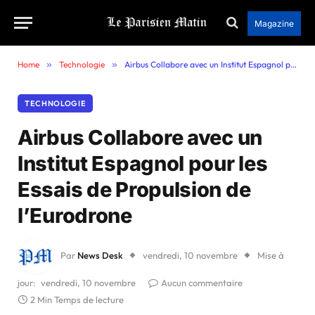
Magazine
Home
»
Technologie
»
Airbus Collabore avec un Institut Espagnol pour les Essais de Propulsion de l’Eurodrone
TECHNOLOGIE
Airbus Collabore avec un
Institut Espagnol pour les
Essais de Propulsion de
l’Eurodrone
Par
News Desk
vendredi, 10 novembre
Mise à
jour:
vendredi, 10 novembre
Aucun commentaire
2 Min Temps de lecture