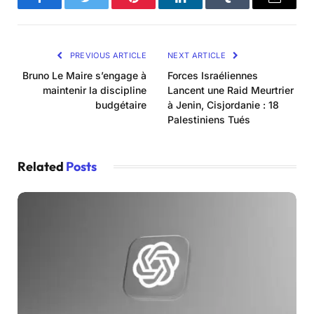
Facebook
Twitter
Pinterest
LinkedIn
Tumblr
Email
PREVIOUS ARTICLE
NEXT ARTICLE
Bruno Le Maire s’engage à
Forces Israéliennes
maintenir la discipline
Lancent une Raid Meurtrier
budgétaire
à Jenin, Cisjordanie : 18
Palestiniens Tués
Related
Posts