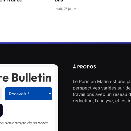
jeudi, 23 juillet
À PROPOS
e Bulletin
Le Parisien Matin est une p
perspectives variées sur des
travaillons avec un réseau d
rédaction, l’analyse, et les 
-en davantage dans notre