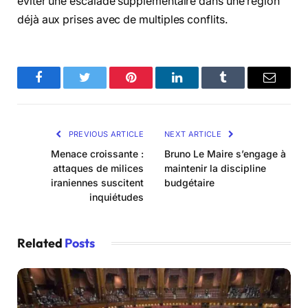
éviter une escalade supplémentaire dans une région
déjà aux prises avec de multiples conflits.
Facebook
Twitter
Pinterest
LinkedIn
Tumblr
Email
PREVIOUS ARTICLE
NEXT ARTICLE
Menace croissante :
Bruno Le Maire s’engage à
attaques de milices
maintenir la discipline
iraniennes suscitent
budgétaire
inquiétudes
Related
Posts