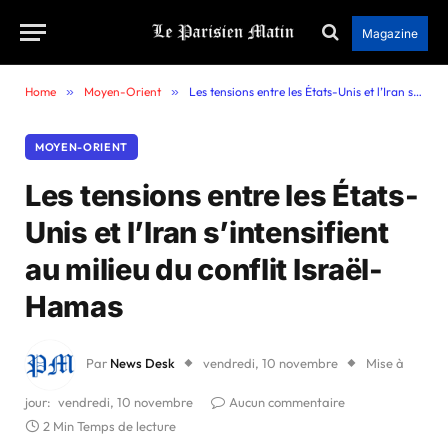
Magazine
Home
»
Moyen-Orient
»
Les tensions entre les États-Unis et l’Iran s’intensifient au milieu du conflit Israël-Hamas
MOYEN-ORIENT
Les tensions entre les États-
Unis et l’Iran s’intensifient
au milieu du conflit Israël-
Hamas
Par
News Desk
vendredi, 10 novembre
Mise à
jour:
vendredi, 10 novembre
Aucun commentaire
2 Min Temps de lecture