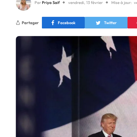
Par
Priya Saif
vendredi, 13 février
Mise à jour:
v
Partager
Facebook
Twitter