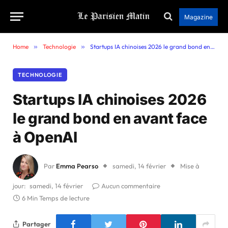
Magazine
Home
»
Technologie
»
Startups IA chinoises 2026 le grand bond en avant face à OpenAI
TECHNOLOGIE
Startups IA chinoises 2026
le grand bond en avant face
à OpenAI
Par
Emma Pearso
samedi, 14 février
Mise à
jour:
samedi, 14 février
Aucun commentaire
6 Min Temps de lecture
Partager